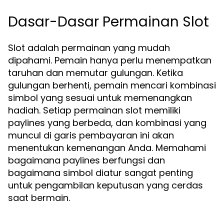
Dasar-Dasar Permainan Slot
Slot adalah permainan yang mudah
dipahami. Pemain hanya perlu menempatkan
taruhan dan memutar gulungan. Ketika
gulungan berhenti, pemain mencari kombinasi
simbol yang sesuai untuk memenangkan
hadiah. Setiap permainan slot memiliki
paylines yang berbeda, dan kombinasi yang
muncul di garis pembayaran ini akan
menentukan kemenangan Anda. Memahami
bagaimana paylines berfungsi dan
bagaimana simbol diatur sangat penting
untuk pengambilan keputusan yang cerdas
saat bermain.