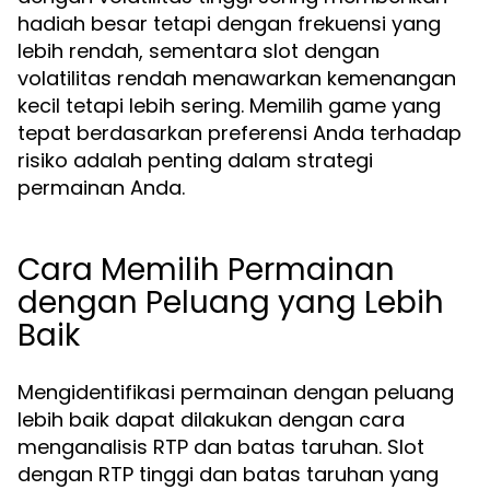
hadiah besar tetapi dengan frekuensi yang
lebih rendah, sementara slot dengan
volatilitas rendah menawarkan kemenangan
kecil tetapi lebih sering. Memilih game yang
tepat berdasarkan preferensi Anda terhadap
risiko adalah penting dalam strategi
permainan Anda.
Cara Memilih Permainan
dengan Peluang yang Lebih
Baik
Mengidentifikasi permainan dengan peluang
lebih baik dapat dilakukan dengan cara
menganalisis RTP dan batas taruhan. Slot
dengan RTP tinggi dan batas taruhan yang