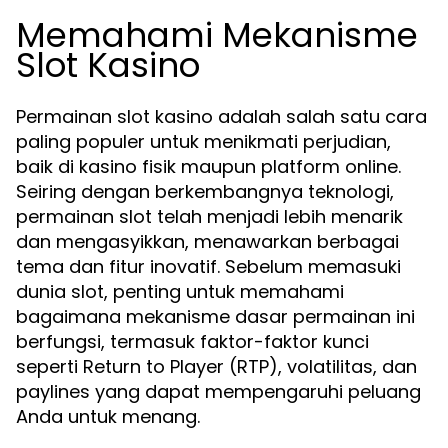
Memahami Mekanisme
Slot Kasino
Permainan slot kasino adalah salah satu cara
paling populer untuk menikmati perjudian,
baik di kasino fisik maupun platform online.
Seiring dengan berkembangnya teknologi,
permainan slot telah menjadi lebih menarik
dan mengasyikkan, menawarkan berbagai
tema dan fitur inovatif. Sebelum memasuki
dunia slot, penting untuk memahami
bagaimana mekanisme dasar permainan ini
berfungsi, termasuk faktor-faktor kunci
seperti Return to Player (RTP), volatilitas, dan
paylines yang dapat mempengaruhi peluang
Anda untuk menang.