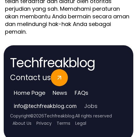
telah terdaftar dan diatur oleh otoritas
perjudian yang sah. Memahami peraturan
akan membantu Anda bermain secara aman
dan melindungi hak-hak Anda sebagai
pemain.
Techfreakblog
Contact us
Home Page
News
FAQs
Jobs
info
@
techfreakblog.com
Copyright
©
2026
Techfreakblog
.
All rights reserved
About Us
Privacy
Terms
Legal