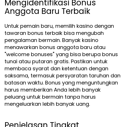
Mengidentifikasi Bonus
Anggota Baru Terbaik
Untuk pemain baru, memilih kasino dengan
tawaran bonus terbaik bisa mengubah
pengalaman bermain. Banyak kasino
menawarkan bonus anggota baru atau
"welcome bonuses" yang bisa berupa bonus
tunai atau putaran gratis. Pastikan untuk
membaca syarat dan ketentuan dengan
saksama, termasuk persyaratan taruhan dan
batasan waktu. Bonus yang menguntungkan
harus memberikan Anda lebih banyak
peluang untuk bermain tanpa harus
mengeluarkan lebih banyak uang.
Penjelasan Tingkat