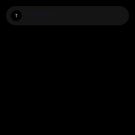
Techfreakblog
T