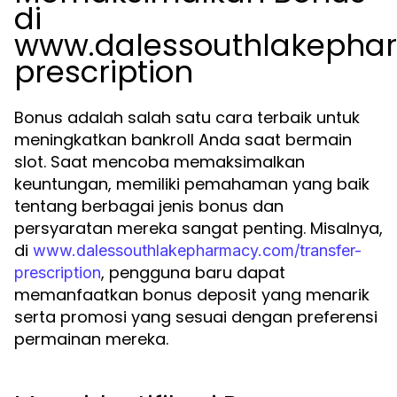
di
www.dalessouthlakephar
prescription
Bonus adalah salah satu cara terbaik untuk
meningkatkan bankroll Anda saat bermain
slot. Saat mencoba memaksimalkan
keuntungan, memiliki pemahaman yang baik
tentang berbagai jenis bonus dan
persyaratan mereka sangat penting. Misalnya,
di
www.dalessouthlakepharmacy.com/transfer-
, pengguna baru dapat
prescription
memanfaatkan bonus deposit yang menarik
serta promosi yang sesuai dengan preferensi
permainan mereka.