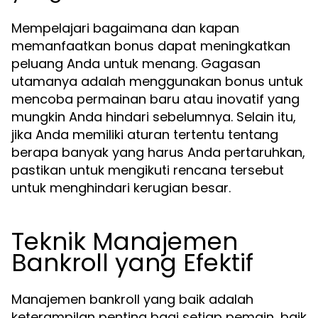
Mempelajari bagaimana dan kapan
memanfaatkan bonus dapat meningkatkan
peluang Anda untuk menang. Gagasan
utamanya adalah menggunakan bonus untuk
mencoba permainan baru atau inovatif yang
mungkin Anda hindari sebelumnya. Selain itu,
jika Anda memiliki aturan tertentu tentang
berapa banyak yang harus Anda pertaruhkan,
pastikan untuk mengikuti rencana tersebut
untuk menghindari kerugian besar.
Teknik Manajemen
Bankroll yang Efektif
Manajemen bankroll yang baik adalah
keterampilan penting bagi setiap pemain, baik