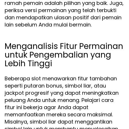
ramah pemain adalah pilihan yang baik. Juga,
periksa versi permainan yang telah terbukti
dan mendapatkan ulasan positif dari pemain
lain sebelum Anda mulai bermain.
Menganalisis Fitur Permainan
untuk Pengembalian yang
Lebih Tinggi
Beberapa slot menawarkan fitur tambahan
seperti putaran bonus, simbol liar, atau
jackpot progresif yang dapat meningkatkan
peluang Anda untuk menang. Pelajari cara
fitur ini bekerja agar Anda dapat
memanfaatkan mereka secara maksimal.
Misalnya, simbol liar dapat menggantikan
simbol lain untuk membantu menyelesaikan