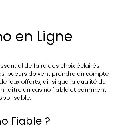
o en Ligne
ssentiel de faire des choix éclairés.
les joueurs doivent prendre en compte
 de jeux offerts, ainsi que la qualité du
connaître un casino fiable et comment
esponsable.
o Fiable ?