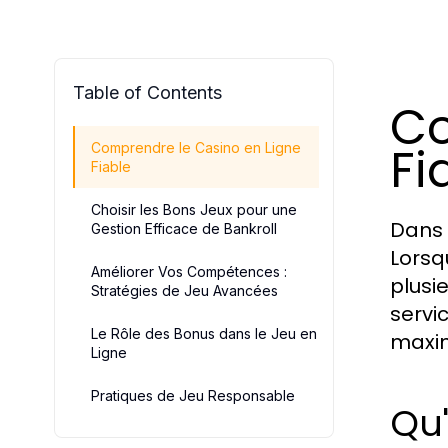
Table of Contents
Co
Fi
Comprendre le Casino en Ligne
Fiable
Choisir les Bons Jeux pour une
Dans l
Gestion Efficace de Bankroll
Lorsqu
Améliorer Vos Compétences :
plusie
Stratégies de Jeu Avancées
servi
Le Rôle des Bonus dans le Jeu en
maxim
Ligne
Pratiques de Jeu Responsable
Qu'