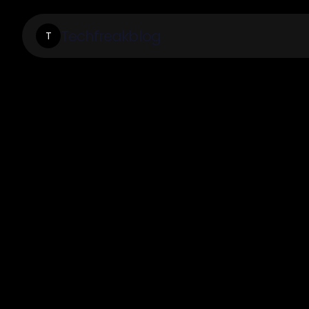
Techfreakblog
T