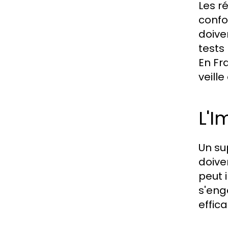
Les ré
confo
doive
tests 
En Fr
veille
L'I
Un sup
doive
peut 
s'enga
effica