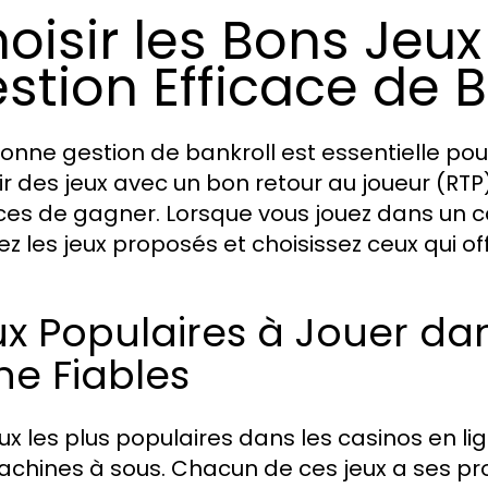
oisir les Bons Jeu
stion Efficace de B
onne gestion de bankroll est essentielle pou
ir des jeux avec un bon retour au joueur (RTP
es de gagner. Lorsque vous jouez dans un ca
ez les jeux proposés et choisissez ceux qui of
x Populaires à Jouer da
ne Fiables
ux les plus populaires dans les casinos en lign
achines à sous. Chacun de ces jeux a ses pro