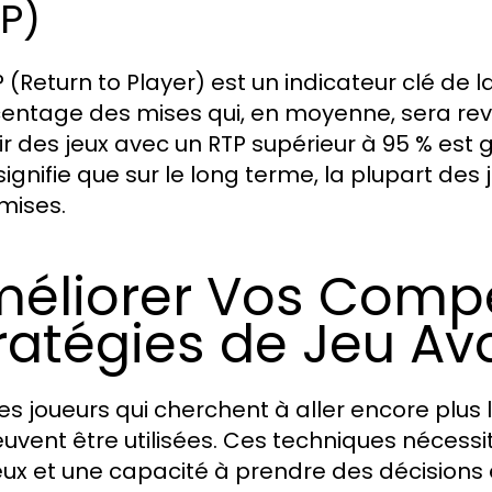
P)
 (Return to Player) est un indicateur clé de la
entage des mises qui, en moyenne, sera rev
ir des jeux avec un RTP supérieur à 95 % es
signifie que sur le long terme, la plupart des
 mises.
éliorer Vos Compé
ratégies de Jeu A
les joueurs qui cherchent à aller encore plus 
euvent être utilisées. Ces techniques néces
eux et une capacité à prendre des décisions 