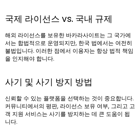
국제 라이선스 vs. 국내 규제
해외 라이선스를 보유한 바카라사이트는 그 국가에
서는 합법적으로 운영되지만, 한국 법에서는 여전히
불법입니다. 이러한 점에서 이용자는 항상 법적 책임
을 인지해야 합니다.
사기 및 사기 방지 방법
신뢰할 수 있는 플랫폼을 선택하는 것이 중요합니다.
커뮤니티에서의 평판, 라이선스 보유 여부, 그리고 고
객 지원 서비스는 사기를 방지하는 데 큰 도움이 됩
니다.