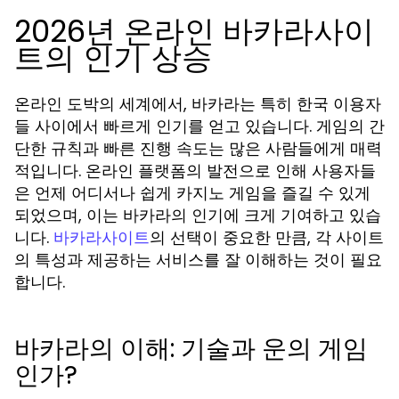
2026년 온라인 바카라사이
트의 인기 상승
온라인 도박의 세계에서, 바카라는 특히 한국 이용자
들 사이에서 빠르게 인기를 얻고 있습니다. 게임의 간
단한 규칙과 빠른 진행 속도는 많은 사람들에게 매력
적입니다. 온라인 플랫폼의 발전으로 인해 사용자들
은 언제 어디서나 쉽게 카지노 게임을 즐길 수 있게
되었으며, 이는 바카라의 인기에 크게 기여하고 있습
니다.
의 선택이 중요한 만큼, 각 사이트
바카라사이트
의 특성과 제공하는 서비스를 잘 이해하는 것이 필요
합니다.
바카라의 이해: 기술과 운의 게임
인가?