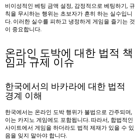
비이성적인 베팅 금액 설정, 감정적으로 베팅하기, 규
칙을 무시하는 행위는 초보자가 흔히 하는 실수입니
다. 이러한 실수를 피하고 냉정하게 게임을 즐기는 것
이 중요합니다.
온라인 도박에 대한 법적 책
임과 규제 이슈
한국에서의 바카라에 대한 법적
경계 이해
한국에서는 온라인 도박 행위가 불법으로 간주되며,
이는 카지노 게임에도 포함됩니다. 따라서, 합법적인
사이트에서 게임을 하더라도 법적 제재가 있을 수 있
음을 잊지 말아야 합니다.