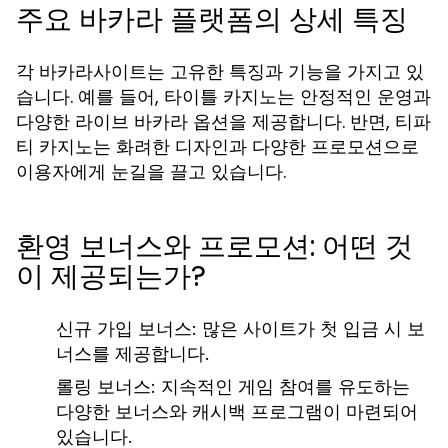
주요 바카라 플랫폼의 상세 특징
각 바카라사이트는 고유한 특징과 기능을 가지고 있
습니다. 예를 들어, 타이틀 카지노는 안정적인 운영과
다양한 라이브 바카라 옵션을 제공합니다. 반면, 티파
티 카지노는 화려한 디자인과 다양한 프로모션으로
이용자에게 눈길을 끌고 있습니다.
환영 보너스와 프로모션: 어떤 것
이 제공되는가?
신규 가입 보너스: 많은 사이트가 첫 입금 시 보
너스를 제공합니다.
롤링 보너스: 지속적인 게임 참여를 유도하는
다양한 보너스와 캐시백 프로그램이 마련되어
있습니다.