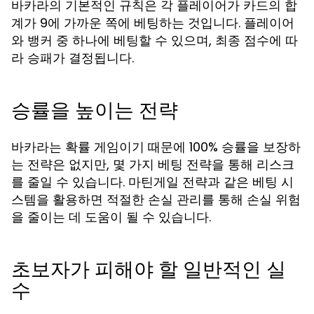
바카라의 기본적인 규칙은 각 플레이어가 카드의 합
계가 9에 가까운 쪽에 베팅하는 것입니다. 플레이어
와 뱅커 중 하나에 베팅할 수 있으며, 최종 점수에 따
라 승패가 결정됩니다.
승률을 높이는 전략
바카라는 확률 게임이기 때문에 100% 승률을 보장하
는 전략은 없지만, 몇 가지 베팅 전략을 통해 리스크
를 줄일 수 있습니다. 마틴게일 전략과 같은 베팅 시
스템을 활용하면 적절한 손실 관리를 통해 손실 위험
을 줄이는 데 도움이 될 수 있습니다.
초보자가 피해야 할 일반적인 실
수