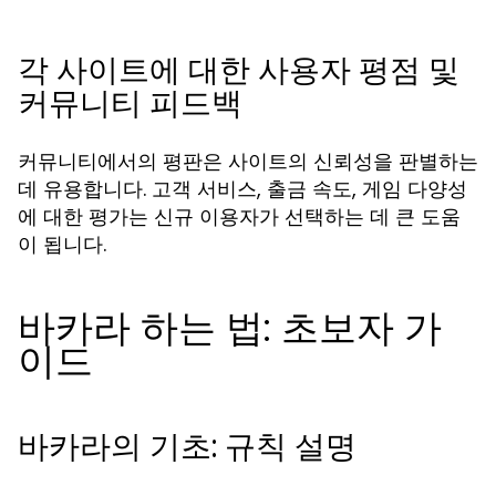
각 사이트에 대한 사용자 평점 및
커뮤니티 피드백
커뮤니티에서의 평판은 사이트의 신뢰성을 판별하는
데 유용합니다. 고객 서비스, 출금 속도, 게임 다양성
에 대한 평가는 신규 이용자가 선택하는 데 큰 도움
이 됩니다.
바카라 하는 법: 초보자 가
이드
바카라의 기초: 규칙 설명