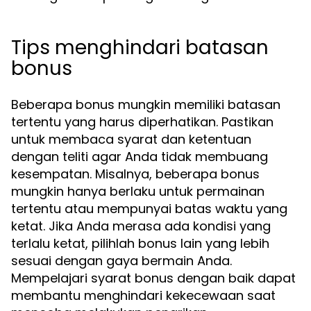
Tips menghindari batasan
bonus
Beberapa bonus mungkin memiliki batasan
tertentu yang harus diperhatikan. Pastikan
untuk membaca syarat dan ketentuan
dengan teliti agar Anda tidak membuang
kesempatan. Misalnya, beberapa bonus
mungkin hanya berlaku untuk permainan
tertentu atau mempunyai batas waktu yang
ketat. Jika Anda merasa ada kondisi yang
terlalu ketat, pilihlah bonus lain yang lebih
sesuai dengan gaya bermain Anda.
Mempelajari syarat bonus dengan baik dapat
membantu menghindari kekecewaan saat