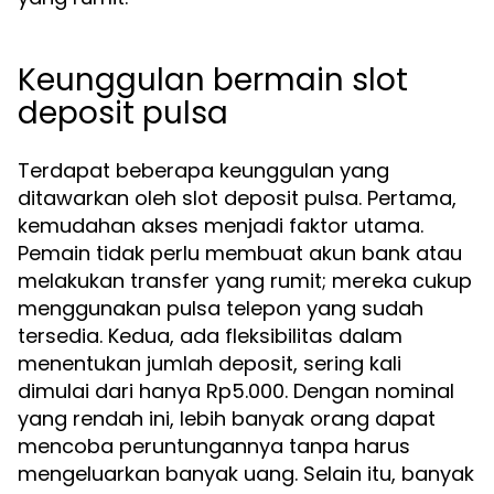
Keunggulan bermain slot
deposit pulsa
Terdapat beberapa keunggulan yang
ditawarkan oleh slot deposit pulsa. Pertama,
kemudahan akses menjadi faktor utama.
Pemain tidak perlu membuat akun bank atau
melakukan transfer yang rumit; mereka cukup
menggunakan pulsa telepon yang sudah
tersedia. Kedua, ada fleksibilitas dalam
menentukan jumlah deposit, sering kali
dimulai dari hanya Rp5.000. Dengan nominal
yang rendah ini, lebih banyak orang dapat
mencoba peruntungannya tanpa harus
mengeluarkan banyak uang. Selain itu, banyak