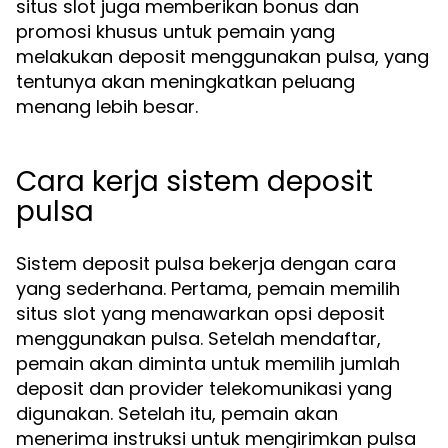
situs slot juga memberikan bonus dan
promosi khusus untuk pemain yang
melakukan deposit menggunakan pulsa, yang
tentunya akan meningkatkan peluang
menang lebih besar.
Cara kerja sistem deposit
pulsa
Sistem deposit pulsa bekerja dengan cara
yang sederhana. Pertama, pemain memilih
situs slot yang menawarkan opsi deposit
menggunakan pulsa. Setelah mendaftar,
pemain akan diminta untuk memilih jumlah
deposit dan provider telekomunikasi yang
digunakan. Setelah itu, pemain akan
menerima instruksi untuk mengirimkan pulsa