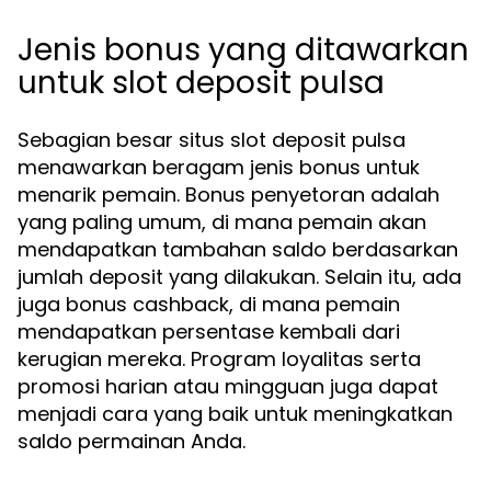
Jenis bonus yang ditawarkan
untuk slot deposit pulsa
Sebagian besar situs slot deposit pulsa
menawarkan beragam jenis bonus untuk
menarik pemain. Bonus penyetoran adalah
yang paling umum, di mana pemain akan
mendapatkan tambahan saldo berdasarkan
jumlah deposit yang dilakukan. Selain itu, ada
juga bonus cashback, di mana pemain
mendapatkan persentase kembali dari
kerugian mereka. Program loyalitas serta
promosi harian atau mingguan juga dapat
menjadi cara yang baik untuk meningkatkan
saldo permainan Anda.