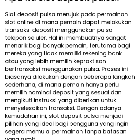
Slot deposit pulsa merujuk pada permainan
slot online di mana pemain dapat melakukan
transaksi deposit menggunakan pulsa
telepon seluler. Hal ini membuatnya sangat
menarik bagi banyak pemain, terutama bagi
mereka yang tidak memiliki rekening bank
atau yang lebih memilih kepraktisan
bertransaksi menggunakan pulsa. Proses ini
biasanya dilakukan dengan beberapa langkah
sederhana, di mana pemain hanya perlu
memilih nominal deposit yang sesuai dan
mengikuti instruksi yang diberikan untuk
menyelesaikan transaksi. Dengan adanya
kemudahan ini, slot deposit pulsa menjadi
pilihan yang ideal bagi pengguna yang ingin
segera memulai permainan tanpa batasan
yang rumit.