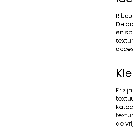
Ribco
De aa
en sp
textu
acces
Kle
Er zi
textu
katoe
textu
de vri