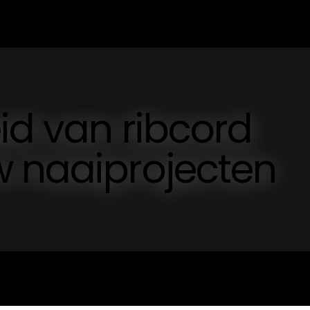
eid van ribcord
w naaiprojecten