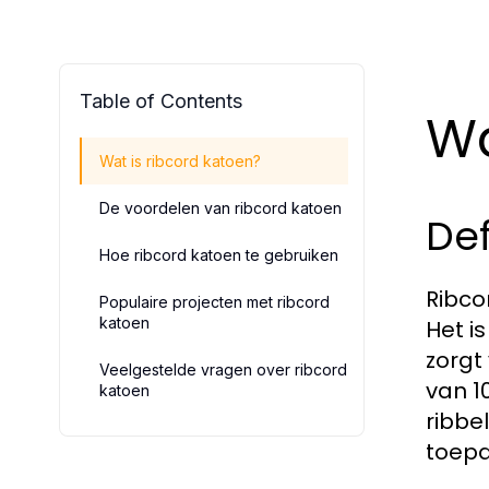
Table of Contents
Wa
Wat is ribcord katoen?
De voordelen van ribcord katoen
Def
Hoe ribcord katoen te gebruiken
Ribco
Populaire projecten met ribcord
katoen
Het i
zorgt
Veelgestelde vragen over ribcord
van 1
katoen
ribbe
toepa