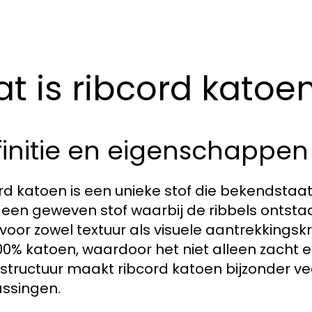
t is ribcord katoe
initie en eigenschappen
rd katoen is een unieke stof die bekendstaat 
s een geweven stof waarbij de ribbels ontst
 voor zowel textuur als visuele aantrekkings
00% katoen, waardoor het niet alleen zacht
lstructuur maakt ribcord katoen bijzonder vee
ssingen.