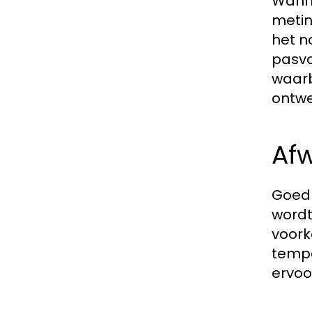
Wanne
metin
het n
pasvo
waarb
ontwe
Af
Goed 
wordt
voork
tempe
ervoor