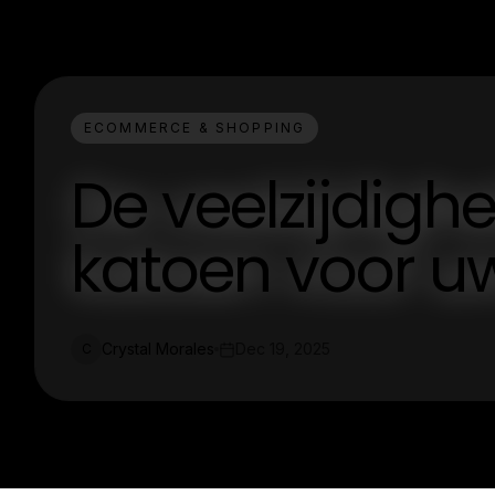
ECOMMERCE & SHOPPING
De veelzijdigh
katoen voor u
Crystal Morales
Dec 19, 2025
C