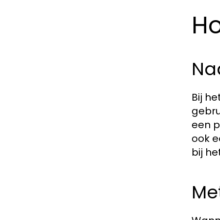
Ho
Naa
Bij h
gebru
een p
ook e
bij h
Me