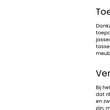
To
Dankz
toepa
jasse
tasse
meube
Ver
Bij h
dat r
en zw
zijn,