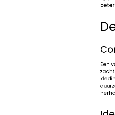
beter
De
Co
Een v
zacht
kledi
duurz
herha
Ide