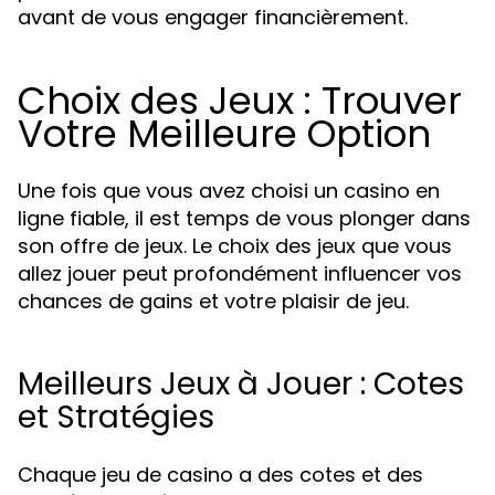
avant de vous engager financièrement.
Choix des Jeux : Trouver
Votre Meilleure Option
Une fois que vous avez choisi un casino en
ligne fiable, il est temps de vous plonger dans
son offre de jeux. Le choix des jeux que vous
allez jouer peut profondément influencer vos
chances de gains et votre plaisir de jeu.
Meilleurs Jeux à Jouer : Cotes
et Stratégies
Chaque jeu de casino a des cotes et des