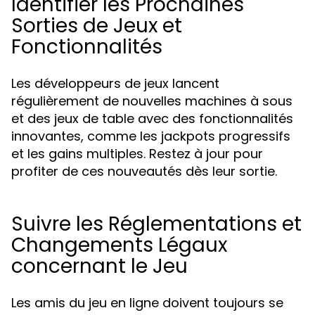
Identifier les Prochaines
Sorties de Jeux et
Fonctionnalités
Les développeurs de jeux lancent
régulièrement de nouvelles machines à sous
et des jeux de table avec des fonctionnalités
innovantes, comme les jackpots progressifs
et les gains multiples. Restez à jour pour
profiter de ces nouveautés dès leur sortie.
Suivre les Réglementations et
Changements Légaux
concernant le Jeu
Les amis du jeu en ligne doivent toujours se