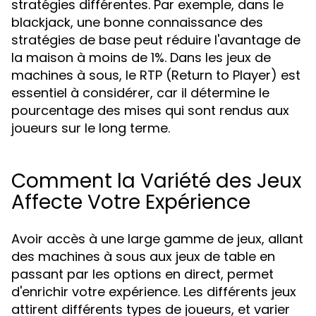
stratégies différentes. Par exemple, dans le
blackjack, une bonne connaissance des
stratégies de base peut réduire l'avantage de
la maison à moins de 1%. Dans les jeux de
machines à sous, le RTP (Return to Player) est
essentiel à considérer, car il détermine le
pourcentage des mises qui sont rendus aux
joueurs sur le long terme.
Comment la Variété des Jeux
Affecte Votre Expérience
Avoir accès à une large gamme de jeux, allant
des machines à sous aux jeux de table en
passant par les options en direct, permet
d'enrichir votre expérience. Les différents jeux
attirent différents types de joueurs, et varier