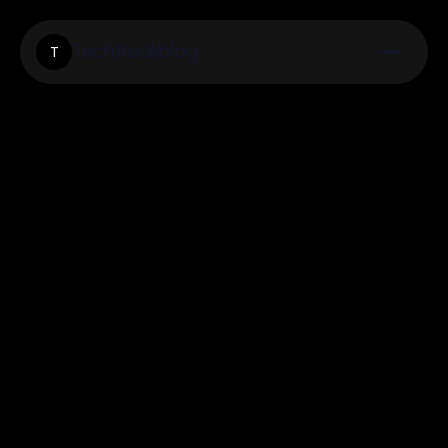
Techfreakblog
T