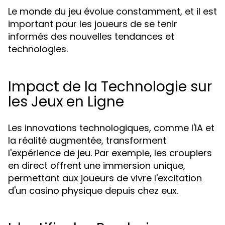
Le monde du jeu évolue constamment, et il est
important pour les joueurs de se tenir
informés des nouvelles tendances et
technologies.
Impact de la Technologie sur
les Jeux en Ligne
Les innovations technologiques, comme l'IA et
la réalité augmentée, transforment
l'expérience de jeu. Par exemple, les croupiers
en direct offrent une immersion unique,
permettant aux joueurs de vivre l'excitation
d'un casino physique depuis chez eux.