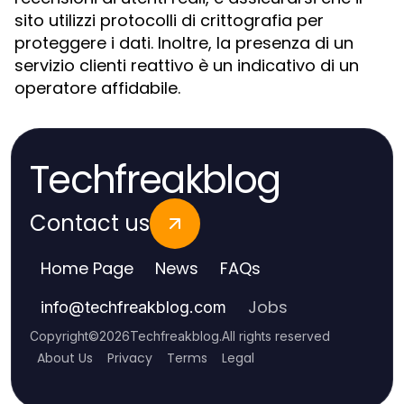
sito utilizzi protocolli di crittografia per
proteggere i dati. Inoltre, la presenza di un
servizio clienti reattivo è un indicativo di un
operatore affidabile.
Techfreakblog
Contact us
Home Page
News
FAQs
Jobs
info
@
techfreakblog.com
Copyright
©
2026
Techfreakblog
.
All rights reserved
About Us
Privacy
Terms
Legal