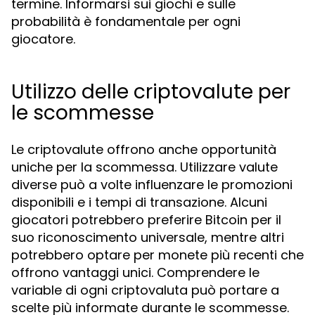
termine. Informarsi sui giochi e sulle
probabilità è fondamentale per ogni
giocatore.
Utilizzo delle criptovalute per
le scommesse
Le criptovalute offrono anche opportunità
uniche per la scommessa. Utilizzare valute
diverse può a volte influenzare le promozioni
disponibili e i tempi di transazione. Alcuni
giocatori potrebbero preferire Bitcoin per il
suo riconoscimento universale, mentre altri
potrebbero optare per monete più recenti che
offrono vantaggi unici. Comprendere le
variable di ogni criptovaluta può portare a
scelte più informate durante le scommesse.