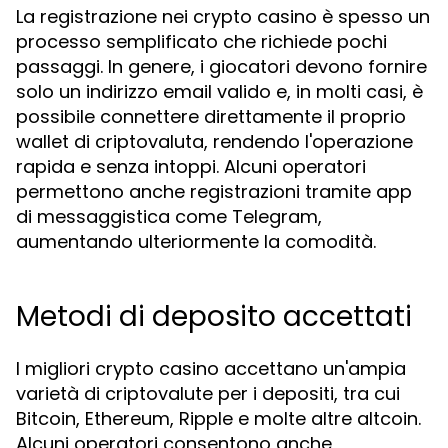
La registrazione nei crypto casino è spesso un
processo semplificato che richiede pochi
passaggi. In genere, i giocatori devono fornire
solo un indirizzo email valido e, in molti casi, è
possibile connettere direttamente il proprio
wallet di criptovaluta, rendendo l'operazione
rapida e senza intoppi. Alcuni operatori
permettono anche registrazioni tramite app
di messaggistica come Telegram,
aumentando ulteriormente la comodità.
Metodi di deposito accettati
I migliori crypto casino accettano un'ampia
varietà di criptovalute per i depositi, tra cui
Bitcoin, Ethereum, Ripple e molte altre altcoin.
Alcuni operatori consentono anche