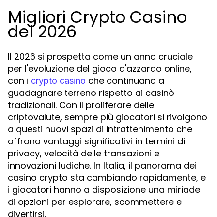
Migliori Crypto Casino
del 2026
Il 2026 si prospetta come un anno cruciale
per l'evoluzione del gioco d'azzardo online,
con i
che continuano a
crypto casino
guadagnare terreno rispetto ai casinò
tradizionali. Con il proliferare delle
criptovalute, sempre più giocatori si rivolgono
a questi nuovi spazi di intrattenimento che
offrono vantaggi significativi in termini di
privacy, velocità delle transazioni e
innovazioni ludiche. In Italia, il panorama dei
casino crypto sta cambiando rapidamente, e
i giocatori hanno a disposizione una miriade
di opzioni per esplorare, scommettere e
divertirsi.