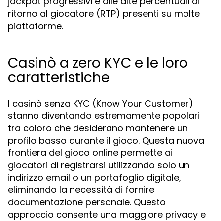
jackpot progressivi e alle alte percentuali di
ritorno al giocatore (RTP) presenti su molte
piattaforme.
Casinò a zero KYC e le loro
caratteristiche
I casinò senza KYC (Know Your Customer)
stanno diventando estremamente popolari
tra coloro che desiderano mantenere un
profilo basso durante il gioco. Questa nuova
frontiera del gioco online permette ai
giocatori di registrarsi utilizzando solo un
indirizzo email o un portafoglio digitale,
eliminando la necessità di fornire
documentazione personale. Questo
approccio consente una maggiore privacy e