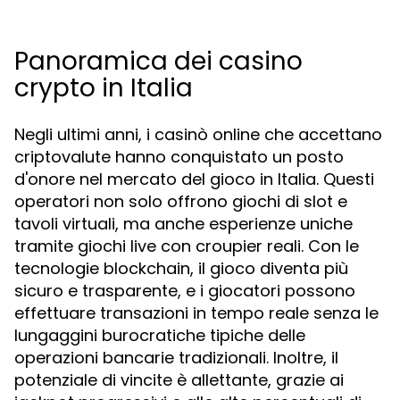
Panoramica dei casino
crypto in Italia
Negli ultimi anni, i casinò online che accettano
criptovalute hanno conquistato un posto
d'onore nel mercato del gioco in Italia. Questi
operatori non solo offrono giochi di slot e
tavoli virtuali, ma anche esperienze uniche
tramite giochi live con croupier reali. Con le
tecnologie blockchain, il gioco diventa più
sicuro e trasparente, e i giocatori possono
effettuare transazioni in tempo reale senza le
lungaggini burocratiche tipiche delle
operazioni bancarie tradizionali. Inoltre, il
potenziale di vincite è allettante, grazie ai