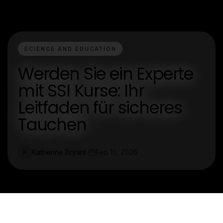
SCIENCE AND EDUCATION
Werden Sie ein Experte
mit SSI Kurse: Ihr
Leitfaden für sicheres
Tauchen
Katherine Bryant
Feb 15, 2026
K