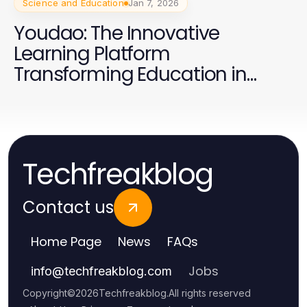
Science and Education
Jan 7, 2026
Youdao: The Innovative
Learning Platform
Transforming Education in
2026
Techfreakblog
Contact us
Home Page
News
FAQs
Jobs
info
@
techfreakblog.com
Copyright
©
2026
Techfreakblog
.
All rights reserved