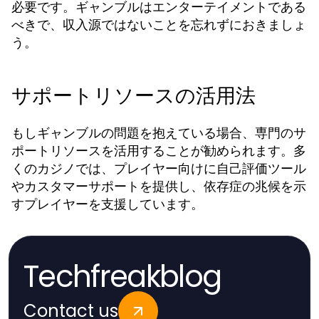
必要です。ギャンブルはエンターテイメントである
べきで、収入源ではないことを忘れずにおきましょ
う。
サポートリソースの活用法
もしギャンブルの問題を抱えている場合、専門のサ
ポートリソースを活用することが勧められます。多
くのカジノでは、プレイヤー向けに自己評価ツール
やカスタマーサポートを提供し、依存症の兆候を示
すプレイヤーを支援しています。
Techfreakblog
Contact us