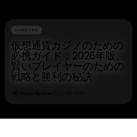
GAMBLING
仮想通貨カジノのための
必携ガイド：2026年版、
賢いプレイヤーのための
戦略と勝利の秘訣
Wayne Newman
Apr 29, 2026
W