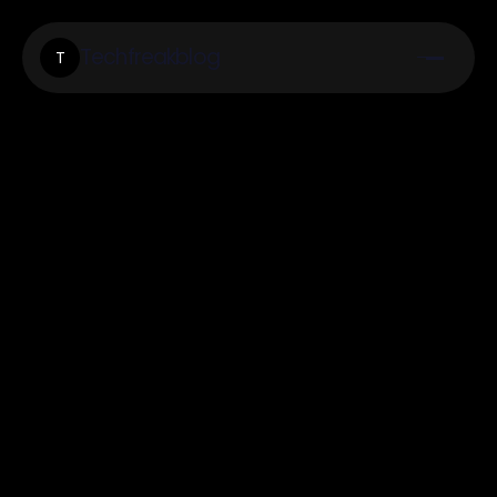
Techfreakblog
T