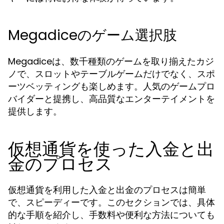
Megadiceのゲーム選択肢
Megadiceは、数千種類のゲームを取り揃えたカジ
ノで、スロットやテーブルゲームだけでなく、スポ
ーツベッティングも楽しめます。人気のゲームプロ
バイダーと提携し、高品質なエンターテイメントを
提供します。
仮想通貨を使った入金と出
金のプロセス
仮想通貨を利用した入金と出金のプロセスは簡単
で、スピーディーです。このセクションでは、具体
的な手順を紹介し、手数料や便利な方法についても