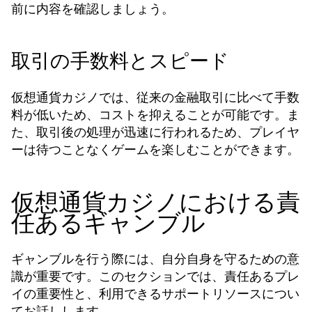
前に内容を確認しましょう。
取引の手数料とスピード
仮想通貨カジノでは、従来の金融取引に比べて手数
料が低いため、コストを抑えることが可能です。ま
た、取引後の処理が迅速に行われるため、プレイヤ
ーは待つことなくゲームを楽しむことができます。
仮想通貨カジノにおける責
任あるギャンブル
ギャンブルを行う際には、自分自身を守るための意
識が重要です。このセクションでは、責任あるプレ
イの重要性と、利用できるサポートリソースについ
てお話しします。