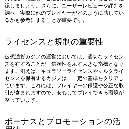
認しましょう。さらに、ユーザーレビューや評判を
調べ、実際に他のプレイヤーがどのように感じてい
るかも参考にすることが重要です。
ライセンスと規制の重要性
仮想通貨カジノの運営においては、適切なライセン
スを有することが、信頼性を示す大きな指標となり
ます。例えば、キュラソーライセンスやマルタライ
センスを保有するカジノは、一定の基準をクリアし
ています。これには、プレイヤーの保護や公正な取
引が含まれますので、安心してプレイできる環境が
整っています。
ボーナスとプロモーションの活